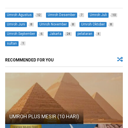
Umroh Agustus
Umroh Desember
Umroh Juli
12
7
10
Umroh Juni
Umroh November
Umroh Oktober
8
8
8
Umroh September
Jakarta
pelataran
6
24
4
sultan
1
RECOMMENDED FOR YOU
UMROH PLUS MESIR (10 HARI)