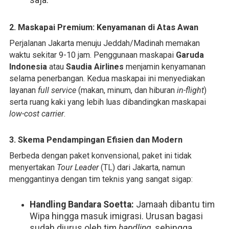
saja.
2. Maskapai Premium: Kenyamanan di Atas Awan
Perjalanan Jakarta menuju Jeddah/Madinah memakan
waktu sekitar 9-10 jam. Penggunaan maskapai
Garuda
Indonesia
atau
Saudia Airlines
menjamin kenyamanan
selama penerbangan. Kedua maskapai ini menyediakan
layanan
full service
(makan, minum, dan hiburan
in-flight
)
serta ruang kaki yang lebih luas dibandingkan maskapai
low-cost carrier
.
3. Skema Pendampingan Efisien dan Modern
Berbeda dengan paket konvensional, paket ini tidak
menyertakan
Tour Leader
(TL) dari Jakarta, namun
menggantinya dengan tim teknis yang sangat sigap:
Handling Bandara Soetta:
Jamaah dibantu tim
Wipa hingga masuk imigrasi. Urusan bagasi
sudah diurus oleh tim
handling
, sehingga