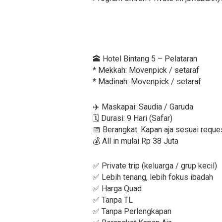
🕋 Hotel Bintang 5 – Pelataran
* Mekkah: Movenpick / setaraf
* Madinah: Movenpick / setaraf
✈️ Maskapai: Saudia / Garuda
🗓️ Durasi: 9 Hari (Safar)
📅 Berangkat: Kapan aja sesuai reque
💰 All in mulai Rp 38 Juta
✅ Private trip (keluarga / grup kecil)
✅ Lebih tenang, lebih fokus ibadah
✅ Harga Quad
✅ Tanpa TL
✅ Tanpa Perlengkapan