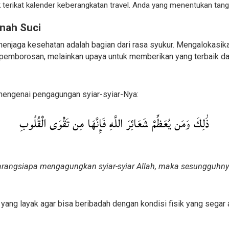
 terikat kalender keberangkatan travel. Anda yang menentukan tang
anah Suci
enjaga kesehatan adalah bagian dari rasa syukur. Mengalokasika
uk pemborosan, melainkan upaya untuk memberikan yang terbaik
 mengenai pengagungan syiar-syiar-Nya:
ذَٰلِكَ وَمَن يُعَظِّمْ شَعَائِرَ اللَّهِ فَإِنَّهَا مِن تَقْوَى الْقُلُوبِ
barangsiapa mengagungkan syiar-syiar Allah, maka sesungguhnya 
yang layak agar bisa beribadah dengan kondisi fisik yang segar a