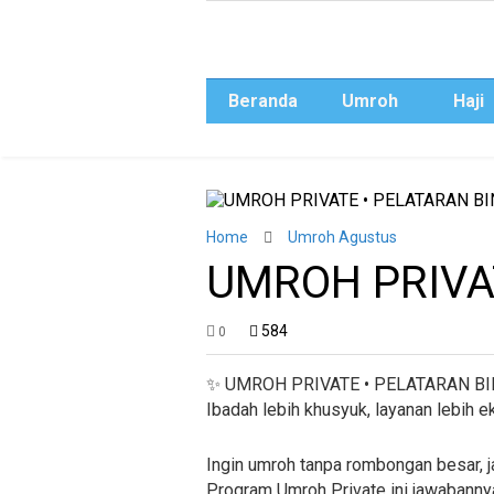
Beranda
Umroh
Haji
Home
Umroh Agustus
UMROH PRIVA
584
0
✨ UMROH PRIVATE • PELATARAN BI
Ibadah lebih khusyuk, layanan lebih ek
Ingin umroh tanpa rombongan besar, j
Program Umroh Private ini jawabanny