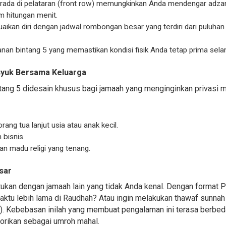
rada di pelataran (front row) memungkinkan Anda mendengar adzan
m hitungan menit.
suaikan diri dengan jadwal rombongan besar yang terdiri dari puluh
anan bintang 5 yang memastikan kondisi fisik Anda tetap prima selam
syuk Bersama Keluarga
tang 5 didesain khusus bagi jamaah yang menginginkan privasi m
g tua lanjut usia atau anak kecil.
 bisnis.
n madu religi yang tenang.
sar
tukan dengan jamaah lain yang tidak Anda kenal. Dengan format Pr
aktu lebih lama di Raudhah? Atau ingin melakukan thawaf sunnah
). Kebebasan inilah yang membuat pengalaman ini terasa berbeda
gorikan sebagai umroh mahal.