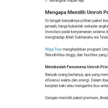
✅ Berangkat Kapan Aja
Mengapa Memilih Umroh Priv
Di tengah banyaknya pilihan paket iba
jamaah, harga bukanlah sekadar angka,
Investasi pada kenyamanan selama di
menghadap Allah Subhanahu wa Ta’ala
Wipa Tour
menghadirkan program Umroh
fleksibilitas tinggi, dan fasilitas yan
Membedah Fenomena Umroh Priva
Banyak orang bertanya, apa yang me
efisiensi waktu dan energi. Dalam ib
berjalan kaki atau mengantre bus ant
Dengan memilih paket premium, Anda