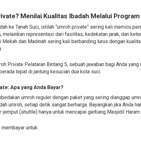
ate? Menilai Kualitas Ibadah Melalui Program
dah ke Tanah Suci, istilah “umroh private” sering kali memicu p
 melainkan representasi dari fasilitas, kedekatan jarak, dan ket
 Mekah dan Madinah sering kali berbanding lurus dengan kualita
.
 Private Pelataran Bintang 5, sebuah jawaban bagi Anda yang m
g berada tepat di jantung kesucian dua kota suci.
te: Apa yang Anda Bayar?
mbedakan umroh reguler dengan paket yang sering dianggap umr
adah umroh, setiap detik sangat berharga. Bayangkan jika Anda 
ar-jemput (shuttle) hanya untuk mencapai gerbang Masjidil Haram.
 membayar untuk: