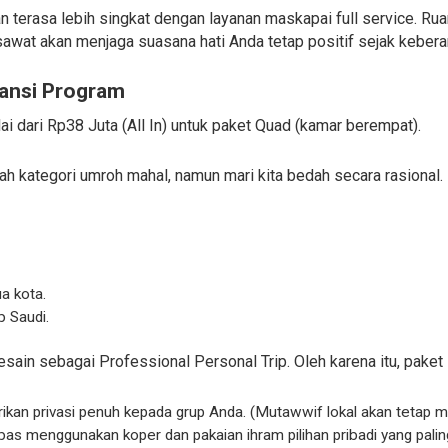
n terasa lebih singkat dengan layanan maskapai full service. Ru
sawat akan menjaga suasana hati Anda tetap positif sejak kebera
ransi Program
ai dari Rp38 Juta (All In) untuk paket Quad (kamar berempat).
lah kategori umroh mahal, namun mari kita bedah secara rasional
a kota.
b Saudi.
esain sebagai Professional Personal Trip. Oleh karena itu, paket i
kan privasi penuh kepada grup Anda. (Mutawwif lokal akan tetap m
s menggunakan koper dan pakaian ihram pilihan pribadi yang pali