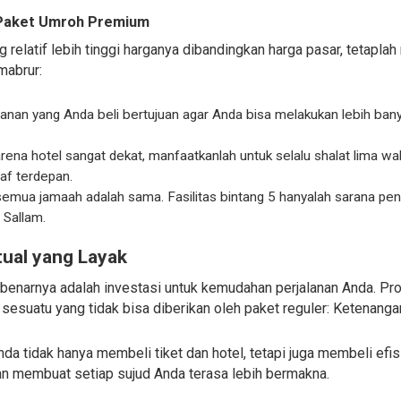
 Paket Umroh Premium
elatif lebih tinggi harganya dibandingkan harga pasar, tetaplah 
mabrur:
manan yang Anda beli bertujuan agar Anda bisa melakukan lebih ban
ena hotel sangat dekat, manfaatkanlah untuk selalu shalat lima wa
af terdepan.
emua jamaah adalah sama. Fasilitas bintang 5 hanyalah sarana penu
 Sallam.
tual yang Layak
benarnya adalah investasi untuk kemudahan perjalanan Anda. Pr
sesuatu yang tidak bisa diberikan oleh paket reguler: Ketenang
da tidak hanya membeli tiket dan hotel, tetapi juga membeli efis
akan membuat setiap sujud Anda terasa lebih bermakna.