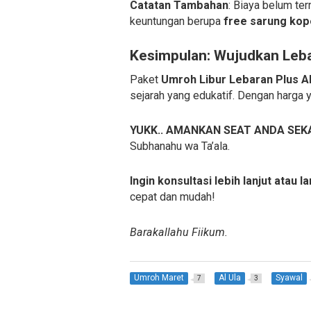
Catatan Tambahan
: Biaya belum t
keuntungan berupa
free sarung kope
Kesimpulan: Wujudkan Leb
Paket
Umroh Libur Lebaran Plus Al
sejarah yang edukatif. Dengan harga
YUKK.. AMANKAN SEAT ANDA SEK
Subhanahu wa Ta’ala.
Ingin konsultasi lebih lanjut atau 
cepat dan mudah!
Barakallahu Fiikum.
Umroh Maret
Al Ula
Syawal
7
3