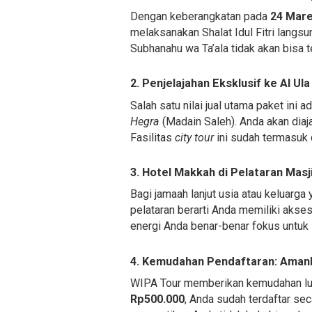
Dengan keberangkatan pada
24 Mare
melaksanakan Shalat Idul Fitri langs
Subhanahu wa Ta’ala tidak akan bisa 
2. Penjelajahan Eksklusif ke Al Ula
Salah satu nilai jual utama paket ini a
Hegra
(Madain Saleh). Anda akan dia
Fasilitas
city tour
ini sudah termasuk 
3. Hotel Makkah di Pelataran Masj
Bagi jamaah lanjut usia atau keluarg
pelataran berarti Anda memiliki akse
energi Anda benar-benar fokus untuk 
4. Kemudahan Pendaftaran: Amank
WIPA Tour memberikan kemudahan luar
Rp500.000
, Anda sudah terdaftar sec