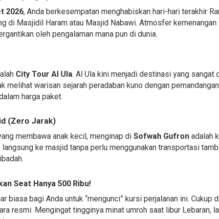
t 2026
, Anda berkesempatan menghabiskan hari-hari terakhir R
ung di Masjidil Haram atau Masjid Nabawi. Atmosfer kemenangan 
tergantikan oleh pengalaman mana pun di dunia.
dalah
City Tour Al Ula
. Al Ula kini menjadi destinasi yang sangat
jak melihat warisan sejarah peradaban kuno dengan pemandanga
dalam harga paket.
id (Zero Jarak)
a yang membawa anak kecil, menginap di
Sofwah Gufron
adalah k
s langsung ke masjid tanpa perlu menggunakan transportasi tamba
ibadah.
an Seat Hanya 500 Ribu!
 biasa bagi Anda untuk “mengunci” kursi perjalanan ini. Cukup 
ara resmi. Mengingat tingginya minat umroh saat libur Lebaran, l