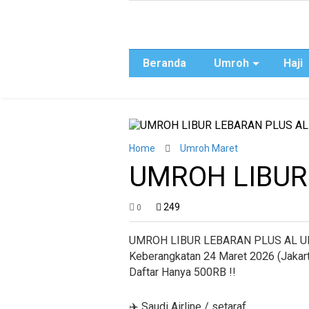
Beranda
Umroh
Haji
Home
Umroh Maret
UMROH LIBUR
249
0
UMROH LIBUR LEBARAN PLUS AL U
Keberangkatan 24 Maret 2026 (Jakart
Daftar Hanya 500RB !!
✈️ Saudi Airline / setaraf