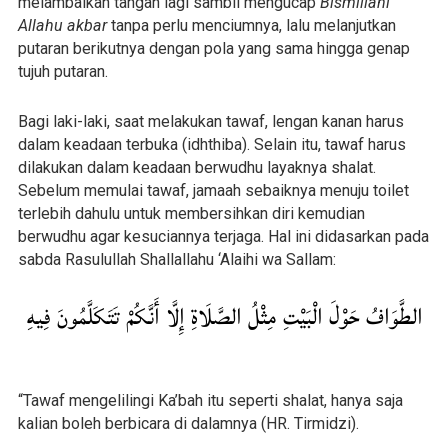
melambaikan tangan lagi sambil mengucap
Bismillahi
Allahu akbar
tanpa perlu menciumnya, lalu melanjutkan
putaran berikutnya dengan pola yang sama hingga genap
tujuh putaran.
Bagi laki-laki, saat melakukan tawaf, lengan kanan harus
dalam keadaan terbuka (idhthiba). Selain itu, tawaf harus
dilakukan dalam keadaan berwudhu layaknya shalat.
Sebelum memulai tawaf, jamaah sebaiknya menuju toilet
terlebih dahulu untuk membersihkan diri kemudian
berwudhu agar kesuciannya terjaga. Hal ini didasarkan pada
sabda Rasulullah Shallallahu ‘Alaihi wa Sallam:
الطَّوَافُ حَوْلَ الْبَيْتِ مِثْلُ الصَّلَاةِ إِلَّا أَنَّكُمْ تَتَكَلَّمُونَ فِيهِ
“Tawaf mengelilingi Ka’bah itu seperti shalat, hanya saja
kalian boleh berbicara di dalamnya (HR. Tirmidzi).