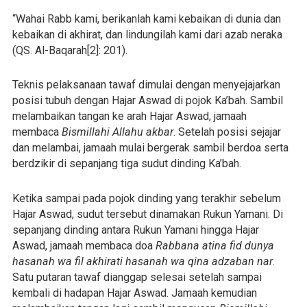
“Wahai Rabb kami, berikanlah kami kebaikan di dunia dan
kebaikan di akhirat, dan lindungilah kami dari azab neraka
(QS. Al-Baqarah[2]: 201).
Teknis pelaksanaan tawaf dimulai dengan menyejajarkan
posisi tubuh dengan Hajar Aswad di pojok Ka’bah. Sambil
melambaikan tangan ke arah Hajar Aswad, jamaah
membaca
Bismillahi Allahu akbar
. Setelah posisi sejajar
dan melambai, jamaah mulai bergerak sambil berdoa serta
berdzikir di sepanjang tiga sudut dinding Ka’bah.
Ketika sampai pada pojok dinding yang terakhir sebelum
Hajar Aswad, sudut tersebut dinamakan Rukun Yamani. Di
sepanjang dinding antara Rukun Yamani hingga Hajar
Aswad, jamaah membaca doa
Rabbana atina fid dunya
hasanah wa fil akhirati hasanah wa qina adzaban nar
.
Satu putaran tawaf dianggap selesai setelah sampai
kembali di hadapan Hajar Aswad. Jamaah kemudian