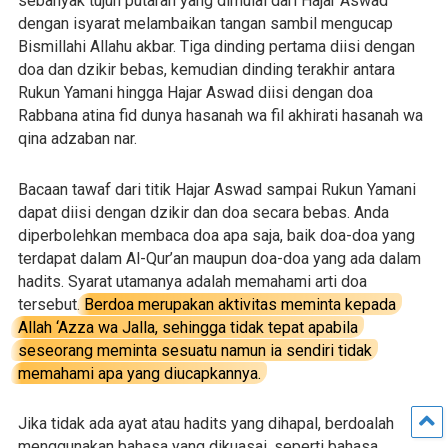
sebanyak tujuh putaran yang dimulai dari Hajar Aswad
dengan isyarat melambaikan tangan sambil mengucap
Bismillahi Allahu akbar. Tiga dinding pertama diisi dengan
doa dan dzikir bebas, kemudian dinding terakhir antara
Rukun Yamani hingga Hajar Aswad diisi dengan doa
Rabbana atina fid dunya hasanah wa fil akhirati hasanah wa
qina adzaban nar.
Bacaan tawaf dari titik Hajar Aswad sampai Rukun Yamani
dapat diisi dengan dzikir dan doa secara bebas. Anda
diperbolehkan membaca doa apa saja, baik doa-doa yang
terdapat dalam Al-Qur’an maupun doa-doa yang ada dalam
hadits. Syarat utamanya adalah memahami arti doa
tersebut.
Berdoa merupakan aktivitas meminta kepada
Allah ‘Azza wa Jalla, sehingga tidak tepat apabila
seseorang meminta sesuatu namun ia sendiri tidak
memahami apa yang diucapkannya.
Jika tidak ada ayat atau hadits yang dihapal, berdoalah
menggunakan bahasa yang dikuasai, seperti bahasa