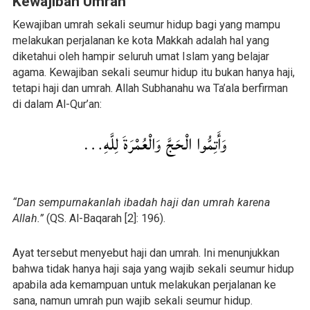
Kewajiban Umrah
Kewajiban umrah sekali seumur hidup bagi yang mampu
melakukan perjalanan ke kota Makkah adalah hal yang
diketahui oleh hampir seluruh umat Islam yang belajar
agama. Kewajiban sekali seumur hidup itu bukan hanya haji,
tetapi haji dan umrah. Allah Subhanahu wa Ta’ala berfirman
di dalam Al-Qur’an:
وَأَتِمُّوا الْحَجَّ وَالْعُمْرَةَ لِلَّهِ…
“Dan sempurnakanlah ibadah haji dan umrah karena
Allah.”
(QS. Al-Baqarah [2]: 196).
Ayat tersebut menyebut haji dan umrah. Ini menunjukkan
bahwa tidak hanya haji saja yang wajib sekali seumur hidup
apabila ada kemampuan untuk melakukan perjalanan ke
sana, namun umrah pun wajib sekali seumur hidup.