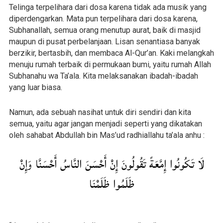
Telinga terpelihara dari dosa karena tidak ada musik yang
diperdengarkan. Mata pun terpelihara dari dosa karena,
Subhanallah, semua orang menutup aurat, baik di masjid
maupun di pusat perbelanjaan. Lisan senantiasa banyak
berzikir, bertasbih, dan membaca Al-Qur’an. Kaki melangkah
menuju rumah terbaik di permukaan bumi, yaitu rumah Allah
Subhanahu wa Ta’ala. Kita melaksanakan ibadah-ibadah
yang luar biasa.
Namun, ada sebuah nasihat untuk diri sendiri dan kita
semua, yaitu agar jangan menjadi seperti yang dikatakan
oleh sahabat Abdullah bin Mas’ud radhiallahu ta’ala anhu :
لَا تَكُونُوا إِمَّعَةً تَقُولُونَ إِنْ أَحْسَنَ النَّاسُ أَحْسَنَّا وَإِنْ
ظَلَمُوا ظَلَمْنَا