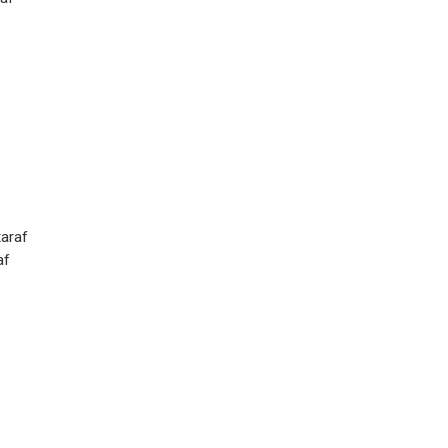
araf
af