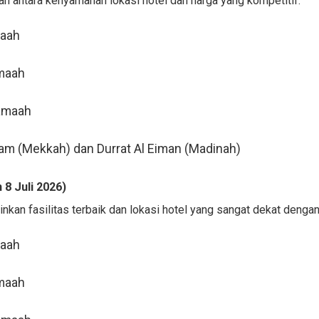
antara kenyamanan lokasi hotel dan harga yang kompetitif.
maah
maah
amaah
m (Mekkah) dan Durrat Al Eiman (Madinah)
8 Juli 2026)
nkan fasilitas terbaik dan lokasi hotel yang sangat dekat dengan
maah
maah