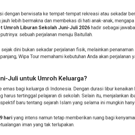
isi dengan berwisata ke tempat-tempat rekreasi atau sekadar bers
auh lebih bermakna dan membekas di hati anak-anak, mengapa
t Umroh Liburan Sekolah Juni-Juli 2026
hadir sebagai jawaba
utrinya: sebuah perjalanan menuju Baitullah.
ejak dini bukan sekadar perjalanan fisik, melainkan penanaman a
g panjang, Wipa Tour memahami kebutuhan Anda akan perjalanan y
i-Juli untuk Umroh Keluarga?
 emas bagi keluarga di Indonesia. Dengan durasi libur kenaikan k
 harus tertinggal pelajaran di sekolah. Selain itu, menjalankan 
pektif baru tentang sejarah Islam yang selama ini mungkin hany
9 hari
yang intens namun tetap memberikan ruang bagi kenyaman
etualangan iman yang tak terlupakan.