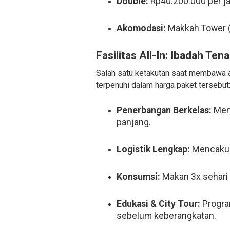
Double:
Rp40.200.000 per j
Akomodasi:
Makkah Tower (
Fasilitas All-In: Ibadah Te
Salah satu ketakutan saat membawa a
terpenuhi dalam harga paket tersebut
Penerbangan Berkelas:
Men
panjang.
Logistik Lengkap:
Mencakup 
Konsumsi:
Makan 3x sehari
Edukasi & City Tour:
Progr
sebelum keberangkatan.