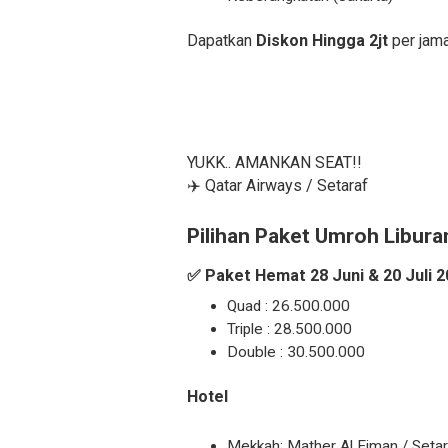
Dapatkan
Diskon Hingga 2jt
per jama
YUKK.. AMANKAN SEAT!!
✈️ Qatar Airways / Setaraf
Pilihan Paket Umroh Libura
✅ Paket Hemat 28 Juni & 20 Juli 2
Quad : 26.500.000
Triple : 28.500.000
Double : 30.500.000
Hotel
Mekkah: Mather Al Eiman / Setar