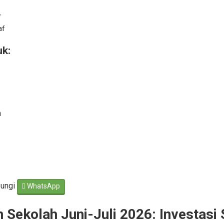
f
af
k:
h
bungi
WhatsApp
Sekolah Juni-Juli 2026: Investasi S