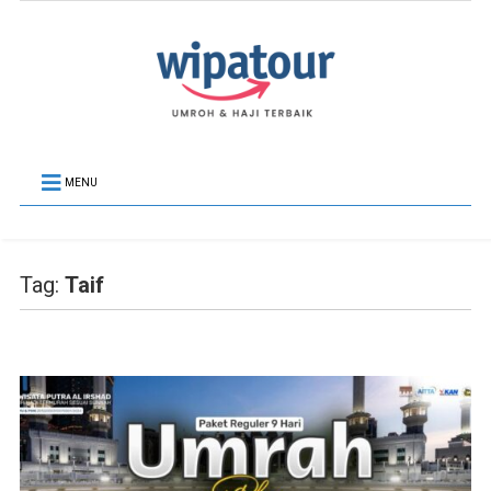
MENU
Tag:
Taif