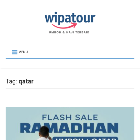
MENU
Tag:
qatar